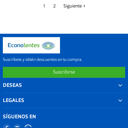
1
2
Siguiente
Suscríbete y obtén descuentos en tu compra.
Suscribirse
DESEAS
Convenios
LEGALES
Agenda tu examen visual
Nuestra garantía
Seguimiento de Pedido
SÍGUENOS EN
Términos y condiciones
Nuestro blog
Encuéntranos
Encuéntranos