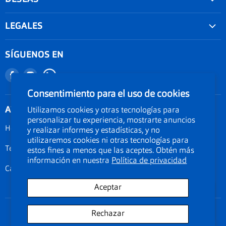
Convenios
LEGALES
Agenda tu examen visual
Nuestra garantía
Seguimiento de Pedido
SÍGUENOS EN
Términos y condiciones
Nuestro blog
Encuéntranos
Encuéntranos
Promociones
Documentos Electronicos Topsa Peru S.A.C
en
en
Políticas de Envío
Consentimiento para el uso de cookies
Documentos Electrónicos GMO Peru S.A.C
Facebook
Instagram
ATENCIÓN AL CLIENTE
Política de privacidad
Utilizamos cookies y otras tecnologías para
personalizar tu experiencia, mostrarte anuncios
Legal de cookies
Horarios: Lunes a Viernes de 09:00am a 06:00pm
y realizar informes y estadísticas, y no
utilizaremos cookies ni otras tecnologías para
Documentos electrónicos
Teléfono 01-3190134
estos fines a menos que las aceptes. Obtén más
Términos del servicio
información en nuestra
Política de privacidad
Calle Amador Merino Reyna 223, San Isidro, Lima Perú
Aceptar
Rechazar