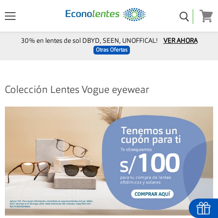
Menú
Ver
carro
30% en lentes de sol DBYD, SEEN, UNOFFICAL!
VER AHORA
Otras Ofertas
Colección Lentes Vogue eyewear