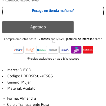
PROMOCIONES ACTIVAS
Recoge en tienda mañana*
Agotado
Compra en cuotas hasta
12 meses
por
S/6.25
,
¡con 0% de interés!
Aplican
T&C.
*Precios exclusivos en web & WhatsApp
Marca: D BY D
Código: DDDBSF502#TSGS
Género: Mujer
Material: Acetato
Forma: Almendra
Color: Transparente Rosa