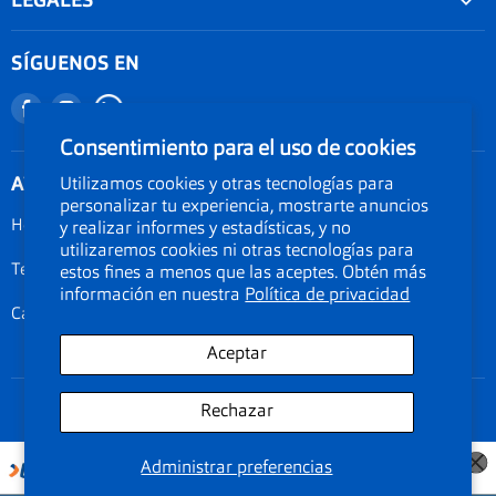
LEGALES
Agenda tu examen visual
Nuestra garantía
Seguimiento de Pedido
SÍGUENOS EN
Términos y condiciones
Nuestro blog
Encuéntranos
Encuéntranos
Promociones
Documentos Electronicos Topsa Peru S.A.C
en
en
Consentimiento para el uso de cookies
Políticas de Envío
Documentos Electrónicos GMO Peru S.A.C
Facebook
Instagram
ATENCIÓN AL CLIENTE
Utilizamos cookies y otras tecnologías para
Política de privacidad
personalizar tu experiencia, mostrarte anuncios
Legal de cookies
Horarios: Lunes a Viernes de 09:00am a 06:00pm
y realizar informes y estadísticas, y no
utilizaremos cookies ni otras tecnologías para
Documentos electrónicos
Teléfono 01-3190134
estos fines a menos que las aceptes. Obtén más
Términos del servicio
información en nuestra
Política de privacidad
Calle Amador Merino Reyna 223, San Isidro, Lima Perú
Aceptar
Rechazar
Copyright © 2026 econolentes. Todos los precios y promociones son
exclusivamente de nuestra tienda online.
Administrar preferencias