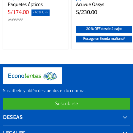
Paquetes ópticos
Acuvue Oasys
S/174.00
S/230.00
- 40% OFF
S/290.00
20% OFF desde 2 cajas
Recoge en tienda mañana*
Suscríbete y obtén descuentos en tu compra.
Suscribirse
DESEAS
Convenios