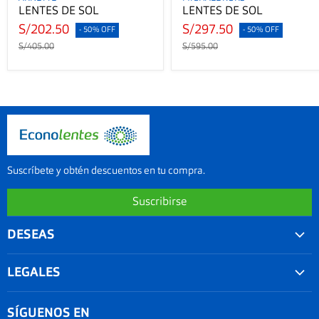
LENTES DE SOL
LENTES DE SOL
S/202.50
S/297.50
- 50% OFF
- 50% OFF
S/405.00
S/595.00
Suscríbete y obtén descuentos en tu compra.
Suscribirse
DESEAS
Convenios
LEGALES
Agenda tu examen visual
Nuestra garantía
Seguimiento de Pedido
SÍGUENOS EN