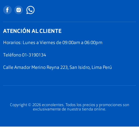
Términos y condiciones
Nuestro blog
Encuéntranos
Encuéntranos
Promociones
Documentos Electronicos Topsa Peru S.A.C
en
en
Políticas de Envío
Documentos Electrónicos GMO Peru S.A.C
Facebook
Instagram
ATENCIÓN AL CLIENTE
Política de privacidad
Legal de cookies
Horarios: Lunes a Viernes de 09:00am a 06:00pm
Documentos electrónicos
Teléfono 01-3190134
Términos del servicio
Calle Amador Merino Reyna 223, San Isidro, Lima Perú
Copyright © 2026 econolentes. Todos los precios y promociones son
exclusivamente de nuestra tienda online.