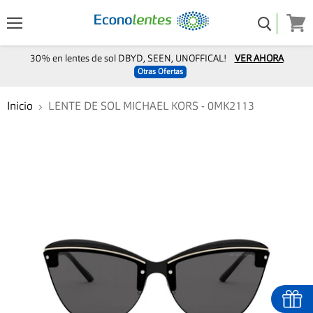
Menú
Ver
carro
30% en lentes de sol DBYD, SEEN, UNOFFICAL!
VER AHORA
Otras Ofertas
Inicio
LENTE DE SOL MICHAEL KORS - 0MK2113