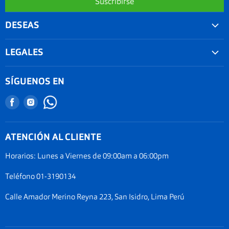
Suscribirse
DESEAS
Convenios
LEGALES
Agenda tu examen visual
Nuestra garantía
Seguimiento de Pedido
SÍGUENOS EN
Términos y condiciones
Nuestro blog
Encuéntranos
Encuéntranos
Promociones
Documentos Electronicos Topsa Peru S.A.C
en
en
Políticas de Envío
Documentos Electrónicos GMO Peru S.A.C
Facebook
Instagram
ATENCIÓN AL CLIENTE
Política de privacidad
Legal de cookies
Horarios: Lunes a Viernes de 09:00am a 06:00pm
Documentos electrónicos
Teléfono 01-3190134
Términos del servicio
Calle Amador Merino Reyna 223, San Isidro, Lima Perú