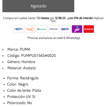
Agotado
Compra en cuotas hasta
12 meses
por
S/38.33
,
¡con 0% de interés!
Aplican
T&C.
*Precios exclusivos en web & WhatsApp
Marca: PUMA
Código: PUMPU0156S#002S
Género: Hombre
Material: Acetato
Forma: Rectángulo
Color: Negro
Color de lente: Plata
Protección UV: SI
Polarizado: No