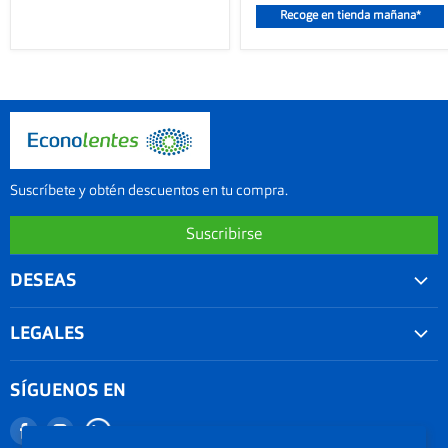
Recoge en tienda mañana*
Suscríbete y obtén descuentos en tu compra.
Suscribirse
DESEAS
Convenios
LEGALES
Agenda tu examen visual
Nuestra garantía
Seguimiento de Pedido
SÍGUENOS EN
Términos y condiciones
Nuestro blog
Encuéntranos
Encuéntranos
Promociones
Documentos Electronicos Topsa Peru S.A.C