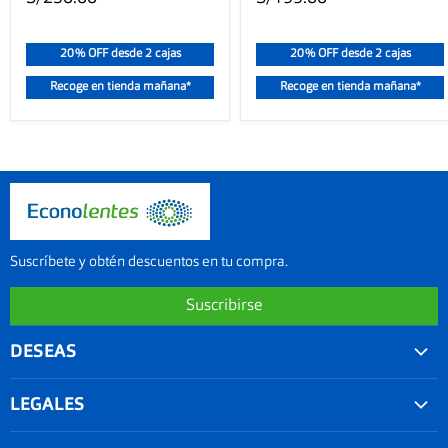
20% OFF desde 2 cajas
20% OFF desde 2 cajas
Recoge en tienda mañana*
Recoge en tienda mañana*
Suscríbete y obtén descuentos en tu compra.
Suscribirse
DESEAS
Convenios
LEGALES
Agenda tu examen visual
Nuestra garantía