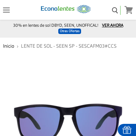
Menú
Ver
carro
30% en lentes de sol DBYD, SEEN, UNOFFICAL!
VER AHORA
Otras Ofertas
Inicio
LENTE DE SOL - SEEN SP - SESCAFM03#CCS