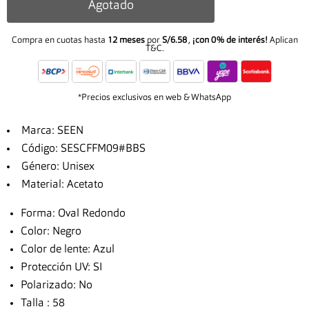
Agotado
Compra en cuotas hasta
12 meses
por
S/6.58
,
¡con 0% de interés!
Aplican
T&C.
*Precios exclusivos en web & WhatsApp
Marca: SEEN
Código: SESCFFM09#BBS
Género: Unisex
Material: Acetato
Forma: Oval Redondo
Color: Negro
Color de lente: Azul
Protección UV: SI
Polarizado: No
Talla : 58