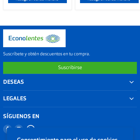
Suscríbete y obtén descuentos en tu compra.
Suscribirse
DESEAS
Convenios
LEGALES
Agenda tu examen visual
Nuestra garantía
Seguimiento de Pedido
SÍGUENOS EN
Términos y condiciones
Nuestro blog
Encuéntranos
Encuéntranos
Promociones
Documentos Electronicos Topsa Peru S.A.C
en
en