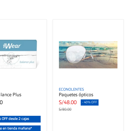
ECONOLENTES
lance Plus
Paquetes ópticos
00
S/48.00
- 40% OFF
S/80.00
 OFF desde 2 cajas
e en tienda mañana*