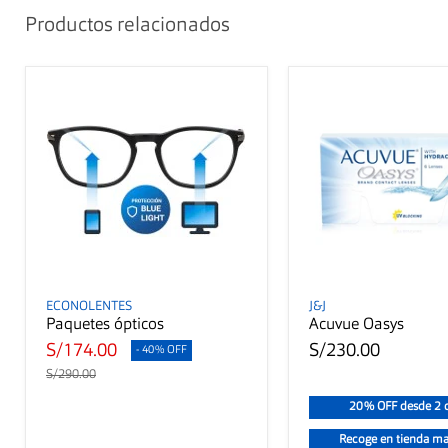
Productos relacionados
ECONOLENTES
J&J
Paquetes ópticos
Acuvue Oasys
S/174.00
S/230.00
- 40% OFF
S/290.00
20% OFF desde 2 c
Recoge en tienda m