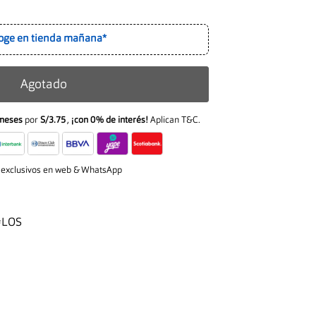
oge en tienda mañana*
Agotado
meses
por
S/3.75
,
¡con 0% de interés!
Aplican T&C.
 exclusivos en web & WhatsApp
#LOS