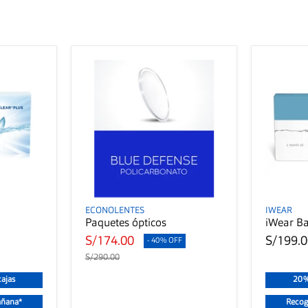
ECONOLENTES
IWEAR
Paquetes ópticos
iWear Ba
S/174.00
S/199.
- 40% OFF
S/290.00
ajas
20%
añana*
Recog