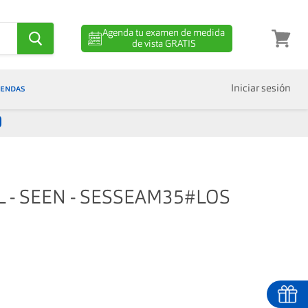
Agenda tu examen de medida
de vista GRATIS
Ver
carro
IENDAS
Iniciar sesión
L - SEEN - SESSEAM35#LOS