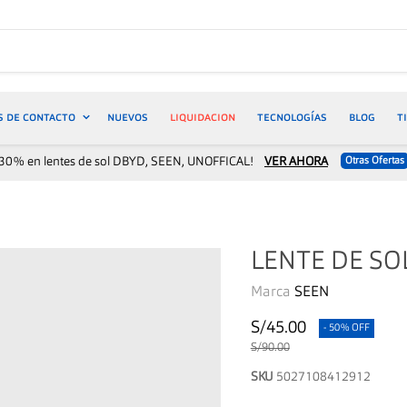
S DE CONTACTO
NUEVOS
LIQUIDACION
TECNOLOGÍAS
BLOG
T
30% en lentes de sol DBYD, SEEN, UNOFFICAL!
VER AHORA
Otras Ofertas
LENTE DE SO
Marca
SEEN
S/45.00
- 50% OFF
S/90.00
SKU
5027108412912