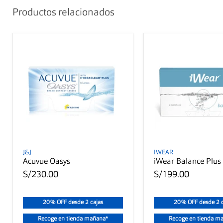
Productos relacionados
J&J
IWEAR
Acuvue Oasys
iWear Balance Plus
S/230.00
S/199.00
20% OFF desde 2 cajas
20% OFF desde 2 c
Recoge en tienda mañana*
Recoge en tienda m