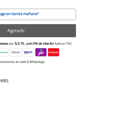
oge en tienda mañana*
Agotado
meses
por
S/3.75
,
¡con 0% de interés!
Aplican T&C.
 exclusivos en web & WhatsApp
#BBS