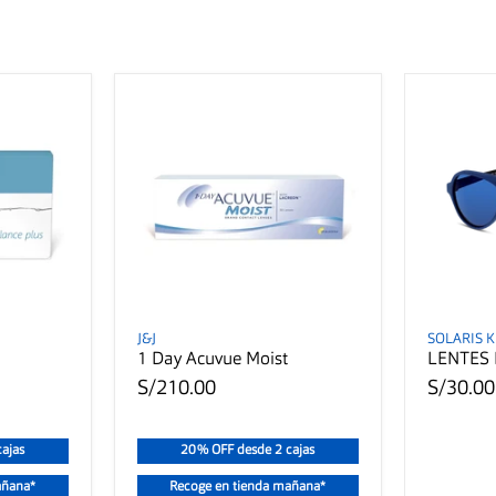
J&J
SOLARIS K
1 Day Acuvue Moist
LENTES 
S/210.00
S/30.00
ajas
20% OFF desde 2 cajas
añana*
Recoge en tienda mañana*