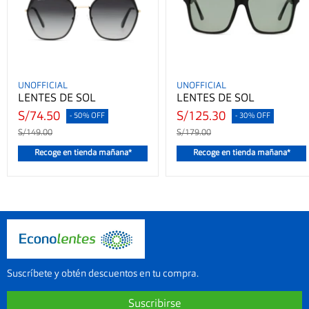
UNOFFICIAL
UNOFFICIAL
LENTES DE SOL
LENTES DE SOL
S/74.50
S/125.30
- 50% OFF
- 30% OFF
S/149.00
S/179.00
Recoge en tienda mañana*
Recoge en tienda mañana*
Suscríbete y obtén descuentos en tu compra.
Suscribirse