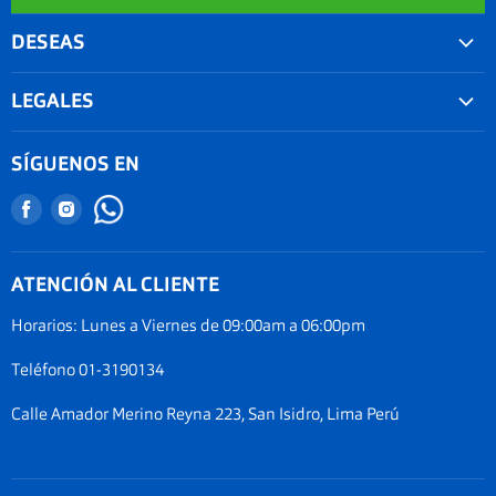
DESEAS
Convenios
LEGALES
Agenda tu examen visual
Nuestra garantía
Seguimiento de Pedido
SÍGUENOS EN
Términos y condiciones
Nuestro blog
Encuéntranos
Encuéntranos
Promociones
Documentos Electronicos Topsa Peru S.A.C
en
en
Políticas de Envío
Documentos Electrónicos GMO Peru S.A.C
Facebook
Instagram
ATENCIÓN AL CLIENTE
Política de privacidad
Legal de cookies
Horarios: Lunes a Viernes de 09:00am a 06:00pm
Documentos electrónicos
Teléfono 01-3190134
Términos del servicio
Calle Amador Merino Reyna 223, San Isidro, Lima Perú