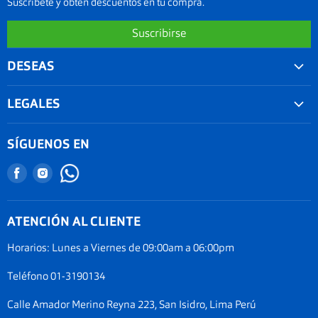
Suscríbete y obtén descuentos en tu compra.
Suscribirse
DESEAS
Convenios
LEGALES
Agenda tu examen visual
Nuestra garantía
Seguimiento de Pedido
SÍGUENOS EN
Términos y condiciones
Nuestro blog
Encuéntranos
Encuéntranos
Promociones
Documentos Electronicos Topsa Peru S.A.C
en
en
Políticas de Envío
Documentos Electrónicos GMO Peru S.A.C
Facebook
Instagram
ATENCIÓN AL CLIENTE
Política de privacidad
Legal de cookies
Horarios: Lunes a Viernes de 09:00am a 06:00pm
Documentos electrónicos
Teléfono 01-3190134
Términos del servicio
Calle Amador Merino Reyna 223, San Isidro, Lima Perú