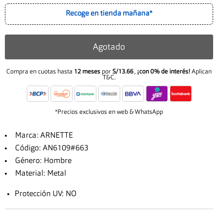
Recoge en tienda mañana*
Agotado
Compra en cuotas hasta
12 meses
por
S/13.66
,
¡con 0% de interés!
Aplican
T&C.
*Precios exclusivos en web & WhatsApp
Marca: ARNETTE
Código: AN6109#663
Género: Hombre
Material: Metal
Protección UV: NO