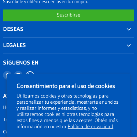
Suscríbete y obtén descuentos en tu compra.
Suscribirse
DESEAS
Convenios
LEGALES
Agenda tu examen visual
Nuestra garantía
Seguimiento de Pedido
SÍGUENOS EN
Términos y condiciones
Nuestro blog
Encuéntranos
Encuéntranos
Promociones
Documentos Electronicos Topsa Peru S.A.C
en
en
Consentimiento para el uso de cookies
Políticas de Envío
Documentos Electrónicos GMO Peru S.A.C
Facebook
Instagram
ATENCIÓN AL CLIENTE
Utilizamos cookies y otras tecnologías para
Política de privacidad
personalizar tu experiencia, mostrarte anuncios
Legal de cookies
Horarios: Lunes a Viernes de 09:00am a 06:00pm
y realizar informes y estadísticas, y no
utilizaremos cookies ni otras tecnologías para
Documentos electrónicos
Teléfono 01-3190134
estos fines a menos que las aceptes. Obtén más
Términos del servicio
información en nuestra
Política de privacidad
Calle Amador Merino Reyna 223, San Isidro, Lima Perú