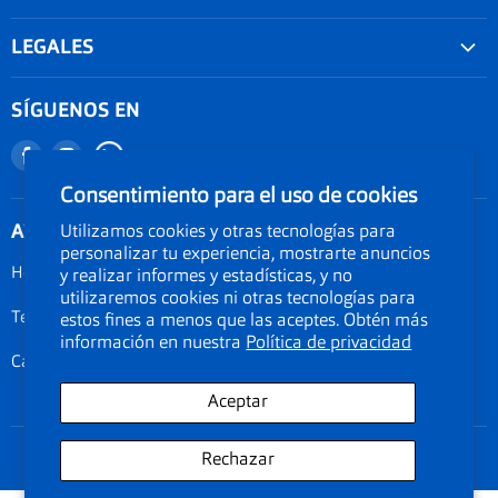
Convenios
LEGALES
Agenda tu examen visual
Nuestra garantía
Seguimiento de Pedido
SÍGUENOS EN
Términos y condiciones
Nuestro blog
Encuéntranos
Encuéntranos
Promociones
Documentos Electronicos Topsa Peru S.A.C
en
en
Consentimiento para el uso de cookies
Políticas de Envío
Documentos Electrónicos GMO Peru S.A.C
Facebook
Instagram
ATENCIÓN AL CLIENTE
Utilizamos cookies y otras tecnologías para
Política de privacidad
personalizar tu experiencia, mostrarte anuncios
Legal de cookies
Horarios: Lunes a Viernes de 09:00am a 06:00pm
y realizar informes y estadísticas, y no
utilizaremos cookies ni otras tecnologías para
Documentos electrónicos
Teléfono 01-3190134
estos fines a menos que las aceptes. Obtén más
Términos del servicio
información en nuestra
Política de privacidad
Calle Amador Merino Reyna 223, San Isidro, Lima Perú
Aceptar
Rechazar
Copyright © 2026 econolentes. Todos los precios y promociones son