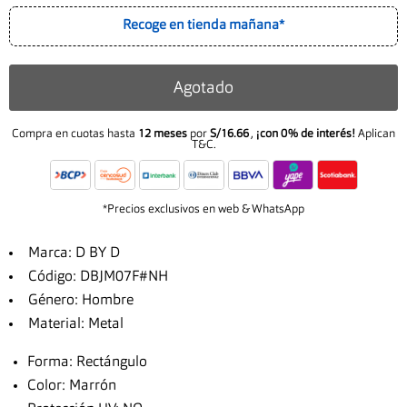
Recoge en tienda mañana*
Agotado
Compra en cuotas hasta
12 meses
por
S/16.66
,
¡con 0% de interés!
Aplican
T&C.
*Precios exclusivos en web & WhatsApp
Marca: D BY D
Código: DBJM07F#NH
Género: Hombre
Material: Metal
Forma: Rectángulo
Color: Marrón