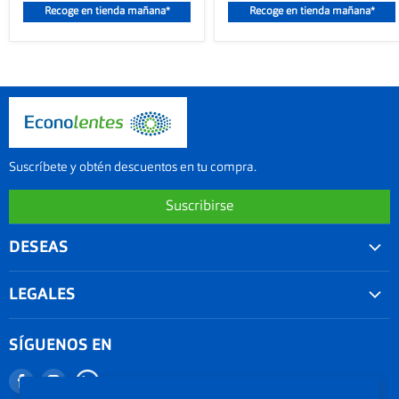
Recoge en tienda mañana*
Recoge en tienda mañana*
Suscríbete y obtén descuentos en tu compra.
Suscribirse
DESEAS
Convenios
LEGALES
Agenda tu examen visual
Nuestra garantía
Seguimiento de Pedido
SÍGUENOS EN
Términos y condiciones
Nuestro blog
Encuéntranos
Encuéntranos
Promociones
Documentos Electronicos Topsa Peru S.A.C