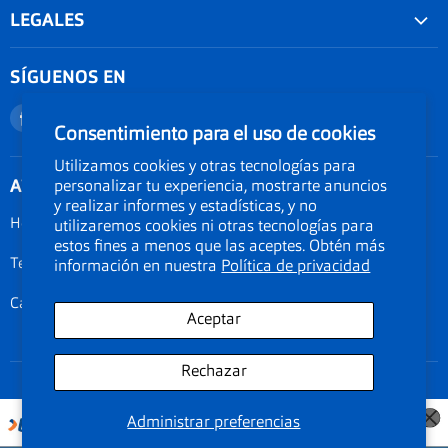
Convenios
LEGALES
Agenda tu examen visual
Nuestra garantía
Seguimiento de Pedido
SÍGUENOS EN
Términos y condiciones
Nuestro blog
Encuéntranos
Encuéntranos
Promociones
Documentos Electronicos Topsa Peru S.A.C
Consentimiento para el uso de cookies
en
en
Políticas de Envío
Documentos Electrónicos GMO Peru S.A.C
Utilizamos cookies y otras tecnologías para
Facebook
Instagram
ATENCIÓN AL CLIENTE
personalizar tu experiencia, mostrarte anuncios
Política de privacidad
y realizar informes y estadísticas, y no
Legal de cookies
Horarios: Lunes a Viernes de 09:00am a 06:00pm
utilizaremos cookies ni otras tecnologías para
estos fines a menos que las aceptes. Obtén más
Documentos electrónicos
Teléfono 01-3190134
información en nuestra
Política de privacidad
Términos del servicio
Calle Amador Merino Reyna 223, San Isidro, Lima Perú
Aceptar
Rechazar
Administrar preferencias
Copyright © 2026 econolentes. Todos los precios y promociones son
exclusivamente de nuestra tienda online.