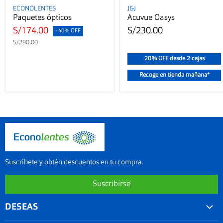
ECONOLENTES
J&J
Paquetes ópticos
Acuvue Oasys
S/174.00
S/230.00
- 40% OFF
S/290.00
20% OFF desde 2 cajas
Recoge en tienda mañana*
Suscríbete y obtén descuentos en tu compra.
Suscribirse
DESEAS