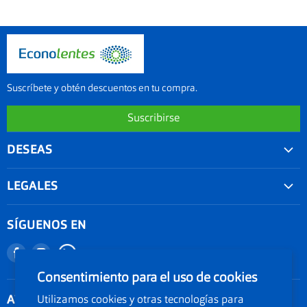
Suscríbete y obtén descuentos en tu compra.
Suscribirse
DESEAS
Convenios
LEGALES
Agenda tu examen visual
Nuestra garantía
Seguimiento de Pedido
SÍGUENOS EN
Términos y condiciones
Nuestro blog
Encuéntranos
Encuéntranos
Promociones
Documentos Electronicos Topsa Peru S.A.C
en
en
Consentimiento para el uso de cookies
Políticas de Envío
Documentos Electrónicos GMO Peru S.A.C
Facebook
Instagram
ATENCIÓN AL CLIENTE
Utilizamos cookies y otras tecnologías para
Política de privacidad