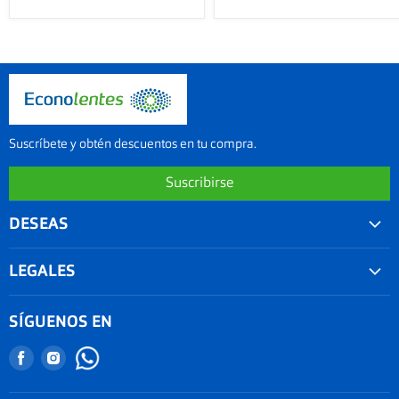
Suscríbete y obtén descuentos en tu compra.
Suscribirse
DESEAS
Convenios
LEGALES
Agenda tu examen visual
Nuestra garantía
Seguimiento de Pedido
SÍGUENOS EN
Términos y condiciones
Nuestro blog
Encuéntranos
Encuéntranos
Promociones
Documentos Electronicos Topsa Peru S.A.C
en
en
Políticas de Envío