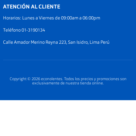
Documentos Electrónicos GMO Peru S.A.C
Facebook
Instagram
ATENCIÓN AL CLIENTE
Política de privacidad
Legal de cookies
Horarios: Lunes a Viernes de 09:00am a 06:00pm
Documentos electrónicos
Teléfono 01-3190134
Términos del servicio
Calle Amador Merino Reyna 223, San Isidro, Lima Perú
Copyright © 2026 econolentes. Todos los precios y promociones son
exclusivamente de nuestra tienda online.