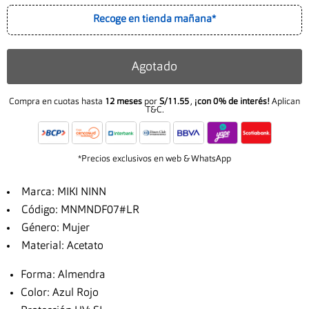
Recoge en tienda mañana*
Agotado
Compra en cuotas hasta
12 meses
por
S/11.55
,
¡con 0% de interés!
Aplican
T&C.
*Precios exclusivos en web & WhatsApp
Marca: MIKI NINN
Código: MNMNDF07#LR
Género: Mujer
Material: Acetato
Forma: Almendra
Color: Azul Rojo