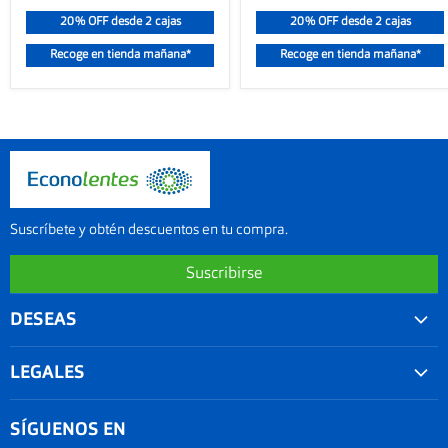
20% OFF desde 2 cajas
20% OFF desde 2 cajas
Recoge en tienda mañana*
Recoge en tienda mañana*
Suscríbete y obtén descuentos en tu compra.
Suscribirse
DESEAS
Convenios
LEGALES
Agenda tu examen visual
Nuestra garantía
Seguimiento de Pedido
SÍGUENOS EN
Términos y condiciones