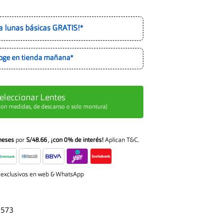
a lunas básicas GRATIS!*
oge en tienda mañana*
eleccionar Lentes
 con medidas, de descanso o solo montura)
meses
por
S/48.66
,
¡con 0% de interés!
Aplican T&C.
 exclusivos en web & WhatsApp
#573