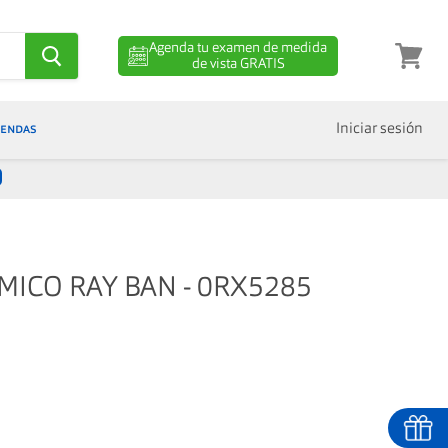
Agenda tu examen de medida
de vista GRATIS
Ver
carro
IENDAS
Iniciar sesión
MICO RAY BAN - 0RX5285