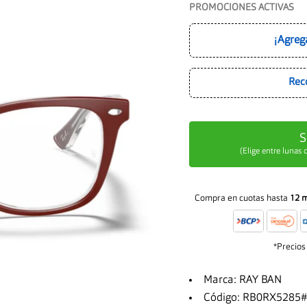
PROMOCIONES ACTIVAS
¡Agreg
Rec
S
(Elige entre lunas
Compra en cuotas hasta
12 
*Precios
Marca: RAY BAN
Código: RB0RX5285