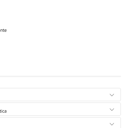
ente
tica