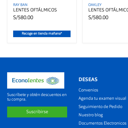
RAY BAN
OAKLEY
LENTES OFTÁLMICOS
LENTES OFTÁLMIC
S/580.00
S/580.00
Recoge en tienda mañana*
DESEAS
Convenios
Suscríbete y obtén descuentos en
Agenda tu examen visual
tu compra.
Seguimiento de Pedido
Suscribirse
Nuestro blog
Documentos Electronicos