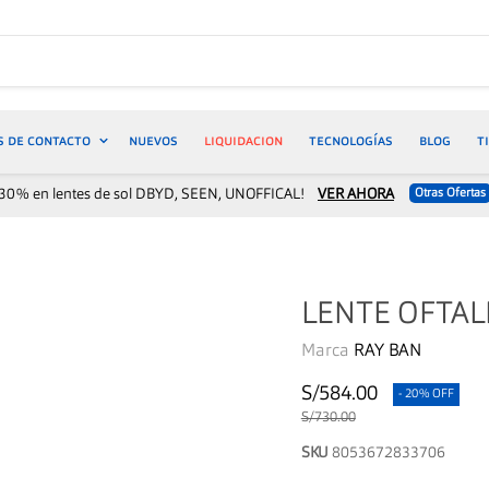
S DE CONTACTO
NUEVOS
LIQUIDACION
TECNOLOGÍAS
BLOG
T
30% en lentes de sol DBYD, SEEN, UNOFFICAL!
VER AHORA
Otras Ofertas
LENTE OFTAL
Marca
RAY BAN
S/584.00
- 20% OFF
S/730.00
SKU
8053672833706