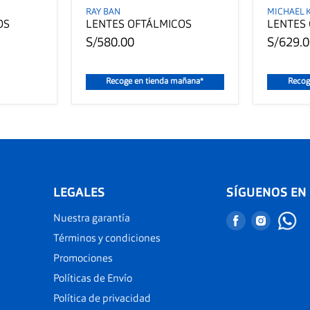
RAY BAN
MICHAEL 
OS
LENTES OFTÁLMICOS
LENTES
S/580.00
S/629.
Recoge en tienda mañana*
Recog
LEGALES
SÍGUENOS EN
Nuestra garantía
Encuéntranos
Encuént
en
en
Términos y condiciones
Facebook
Instagr
Promociones
Políticas de Envío
Política de privacidad