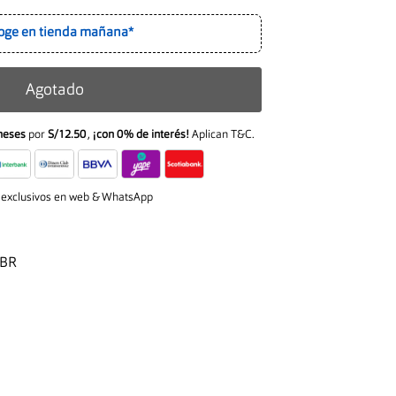
oge en tienda mañana*
Agotado
meses
por
S/12.50
,
¡con 0% de interés!
Aplican T&C.
 exclusivos en web & WhatsApp
#BR