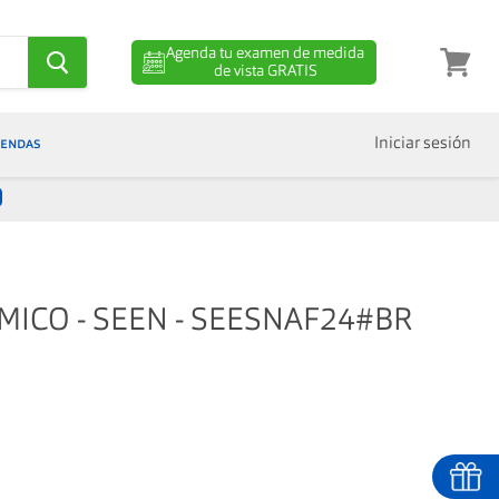
Agenda tu examen de medida
de vista GRATIS
Ver
carro
IENDAS
Iniciar sesión
MICO - SEEN - SEESNAF24#BR