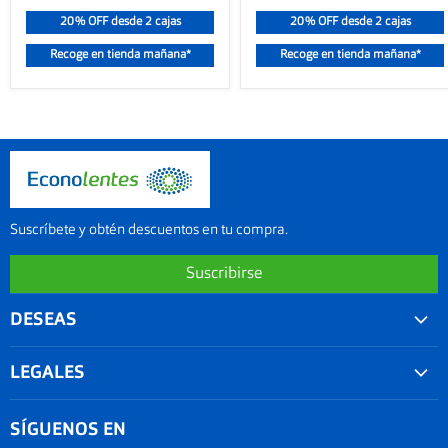
20% OFF desde 2 cajas
20% OFF desde 2 cajas
Recoge en tienda mañana*
Recoge en tienda mañana*
Suscríbete y obtén descuentos en tu compra.
Suscribirse
DESEAS
Convenios
LEGALES
Agenda tu examen visual
Nuestra garantía
Seguimiento de Pedido
SÍGUENOS EN
Términos y condiciones