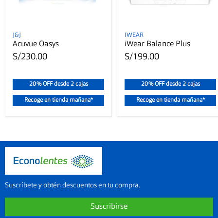
J&J
IWEAR
Acuvue Oasys
iWear Balance Plus
S/230.00
S/199.00
20% OFF desde 2 cajas
20% OFF desde 2 cajas
Recoge en tienda mañana*
Recoge en tienda mañana*
Suscríbete y obtén descuentos en tu compra.
Suscribirse