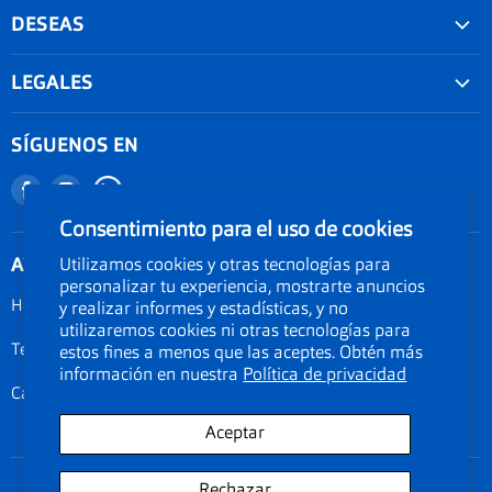
DESEAS
Convenios
LEGALES
Agenda tu examen visual
Nuestra garantía
Seguimiento de Pedido
SÍGUENOS EN
Términos y condiciones
Nuestro blog
Encuéntranos
Encuéntranos
Promociones
Documentos Electronicos Topsa Peru S.A.C
en
en
Consentimiento para el uso de cookies
Políticas de Envío
Documentos Electrónicos GMO Peru S.A.C
Facebook
Instagram
ATENCIÓN AL CLIENTE
Utilizamos cookies y otras tecnologías para
Política de privacidad
personalizar tu experiencia, mostrarte anuncios
Legal de cookies
Horarios: Lunes a Viernes de 09:00am a 06:00pm
y realizar informes y estadísticas, y no
utilizaremos cookies ni otras tecnologías para
Documentos electrónicos
Teléfono 01-3190134
estos fines a menos que las aceptes. Obtén más
Términos del servicio
información en nuestra
Política de privacidad
Calle Amador Merino Reyna 223, San Isidro, Lima Perú
Aceptar
Rechazar