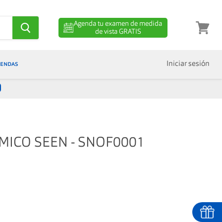
Agenda tu examen de medida
de vista GRATIS
Ver
carro
IENDAS
Iniciar sesión
MICO SEEN - SNOF0001