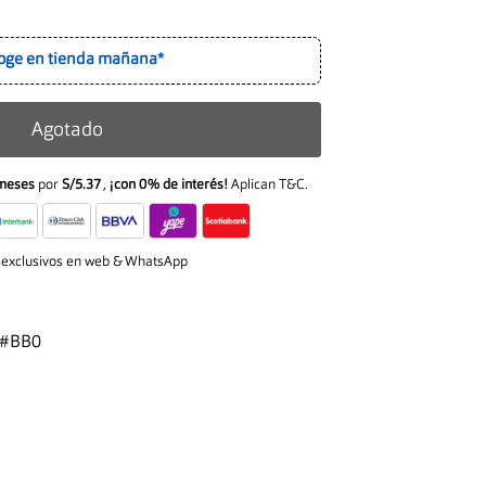
oge en tienda mañana*
Agotado
meses
por
S/5.37
,
¡con 0% de interés!
Aplican T&C.
 exclusivos en web & WhatsApp
0#BB0