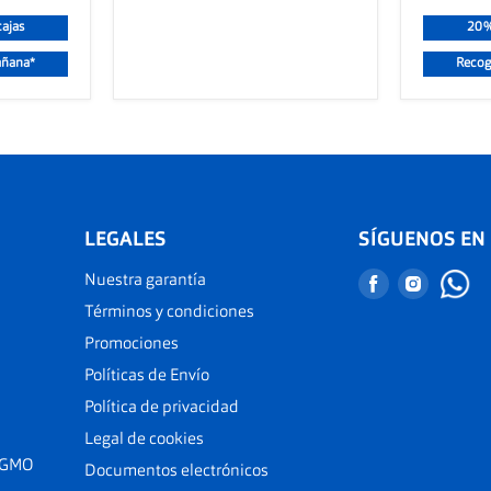
ajas
20%
añana*
Recog
LEGALES
SÍGUENOS EN
Nuestra garantía
Encuéntranos
Encuént
en
en
Términos y condiciones
Facebook
Instagr
Promociones
Políticas de Envío
Política de privacidad
Legal de cookies
 GMO
Documentos electrónicos