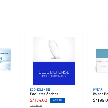
ECONOLENTES
IWEAR
Paquetes ópticos
iWear Ba
S/174.00
S/199.
- 40% OFF
S/290.00