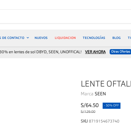
S DE CONTACTO
NUEVOS
LIQUIDACION
TECNOLOGÍAS
BLOG
T
30% en lentes de sol DBYD, SEEN, UNOFFICAL!
VER AHORA
Otras Ofertas
LENTE OFTAL
Marca
SEEN
S/64.50
- 50% OFF
S/129.00
SKU
8719154673740