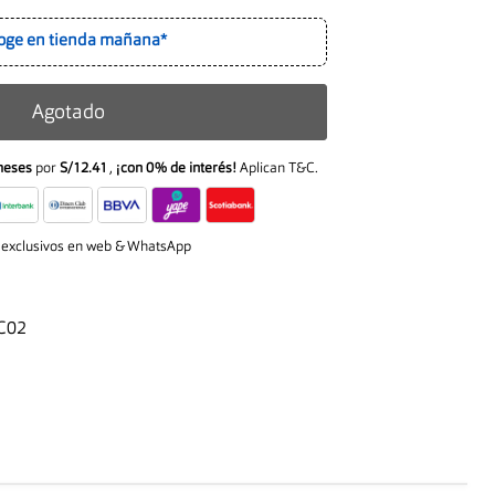
oge en tienda mañana*
Agotado
meses
por
S/12.41
,
¡con 0% de interés!
Aplican T&C.
 exclusivos en web & WhatsApp
C02