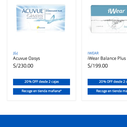
J&J
IWEAR
Acuvue Oasys
iWear Balance Plus
S/230.00
S/199.00
20% OFF desde 2 cajas
20% OFF desde 2 c
Recoge en tienda mañana*
Recoge en tienda m