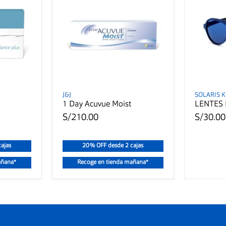
J&J
SOLARIS K
1 Day Acuvue Moist
LENTES 
S/210.00
S/30.00
ajas
20% OFF desde 2 cajas
añana*
Recoge en tienda mañana*