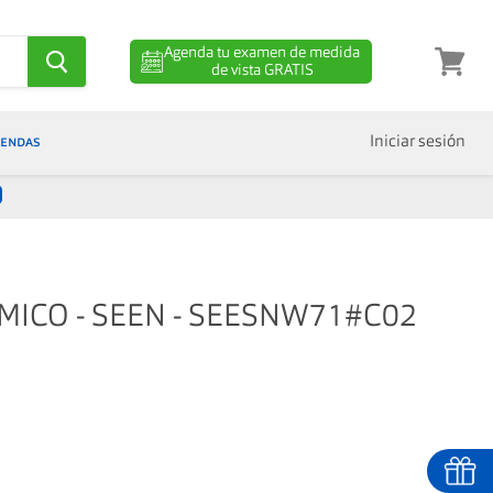
Agenda tu examen de medida
de vista GRATIS
Ver
carro
IENDAS
Iniciar sesión
MICO - SEEN - SEESNW71#C02