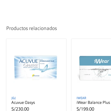
Productos relacionados
J&J
IWEAR
Acuvue Oasys
iWear Balance Plus
S/230.00
S/199.00