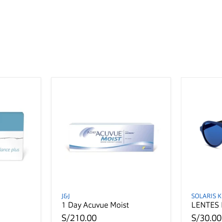
J&J
SOLARIS K
1 Day Acuvue Moist
LENTES 
S/210.00
S/30.00