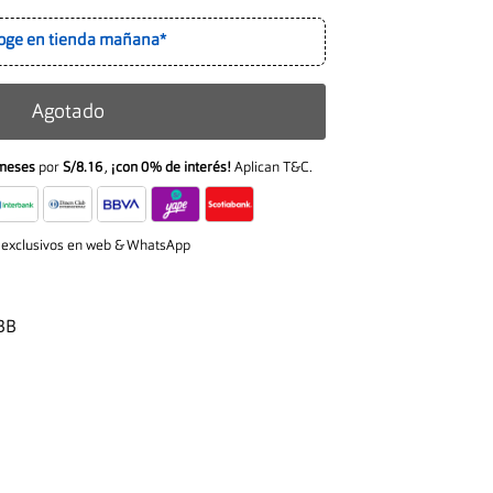
oge en tienda mañana*
Agotado
meses
por
S/8.16
,
¡con 0% de interés!
Aplican T&C.
 exclusivos en web & WhatsApp
BB