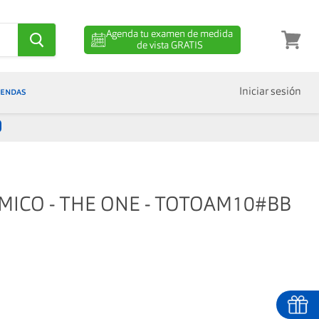
Agenda tu examen de medida
de vista GRATIS
Ver
carro
IENDAS
Iniciar sesión
MICO - THE ONE - TOTOAM10#BB