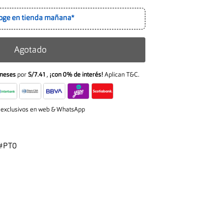
oge en tienda mañana*
Agotado
meses
por
S/7.41
,
¡con 0% de interés!
Aplican T&C.
 exclusivos en web & WhatsApp
#PT0