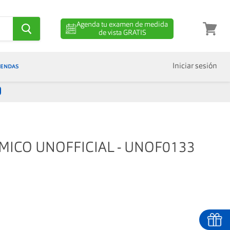
Agenda tu examen de medida
de vista GRATIS
Ver
carro
IENDAS
Iniciar sesión
MICO UNOFFICIAL - UNOF0133