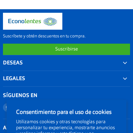
Suscríbete y obtén descuentos en tu compra.
Suscribirse
DESEAS
Convenios
LEGALES
Agenda tu examen visual
Nuestra garantía
Seguimiento de Pedido
SÍGUENOS EN
Términos y condiciones
Nuestro blog
Encuéntranos
Encuéntranos
Promociones
Documentos Electronicos Topsa Peru S.A.C
Consentimiento para el uso de cookies
en
en
Políticas de Envío
Documentos Electrónicos GMO Peru S.A.C
Utilizamos cookies y otras tecnologías para
Facebook
Instagram
ATENCIÓN AL CLIENTE
personalizar tu experiencia, mostrarte anuncios
Política de privacidad