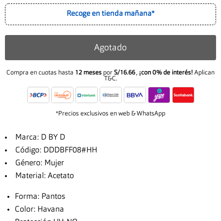
Recoge en tienda mañana*
Agotado
Compra en cuotas hasta
12 meses
por
S/16.66
,
¡con 0% de interés!
Aplican
T&C.
*Precios exclusivos en web & WhatsApp
Marca: D BY D
Código: DDDBFF08#HH
Género: Mujer
Material: Acetato
Forma: Pantos
Color: Havana