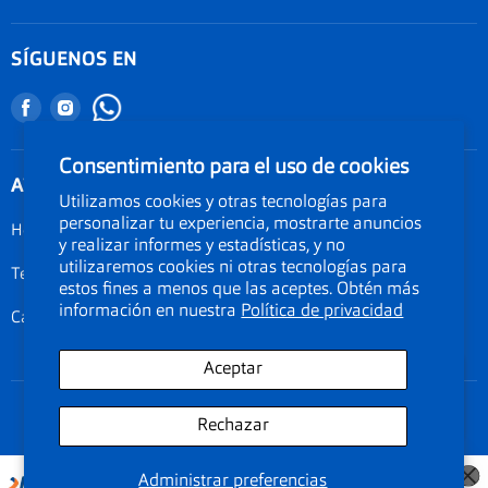
Agenda tu examen visual
Nuestra garantía
Seguimiento de Pedido
SÍGUENOS EN
Términos y condiciones
Nuestro blog
Promociones
Encuéntranos
Encuéntranos
Documentos Electronicos Topsa Peru S.A.C
en
en
Políticas de Envío
Documentos Electrónicos GMO Peru S.A.C
Facebook
Instagram
Consentimiento para el uso de cookies
Política de privacidad
ATENCIÓN AL CLIENTE
Utilizamos cookies y otras tecnologías para
Legal de cookies
personalizar tu experiencia, mostrarte anuncios
Horarios: Lunes a Viernes de 09:00am a 06:00pm
Documentos electrónicos
y realizar informes y estadísticas, y no
utilizaremos cookies ni otras tecnologías para
Teléfono 01-3190134
Términos del servicio
estos fines a menos que las aceptes. Obtén más
información en nuestra
Política de privacidad
Calle Amador Merino Reyna 223, San Isidro, Lima Perú
Aceptar
Rechazar
Copyright © 2026 econolentes. Todos los precios y promociones son
exclusivamente de nuestra tienda online.
Administrar preferencias