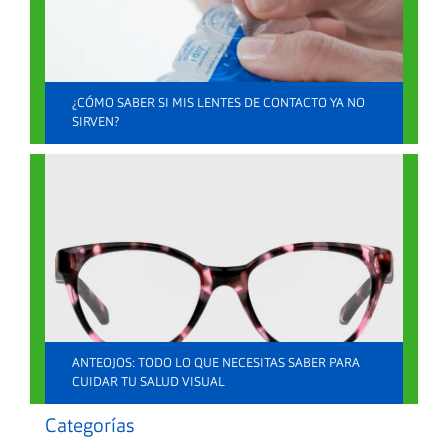
octubre 27, 2023 |
(0)
¿CÓMO SABER SI MIS LENTES DE CONTACTO YA NO
SIRVEN?
LEER MÁS
Lentes Oftálmicos
septiembre 25, 2024 |
(0)
ANTEOJOS: TODO LO QUE NECESITAS SABER PARA
CUIDAR TU SALUD VISUAL
Categorías
LEER MÁS