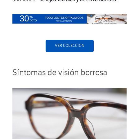
afirmando: “
de lejos veo bien y de cerca borroso
”.
VER COLECCION
Síntomas de visión borrosa